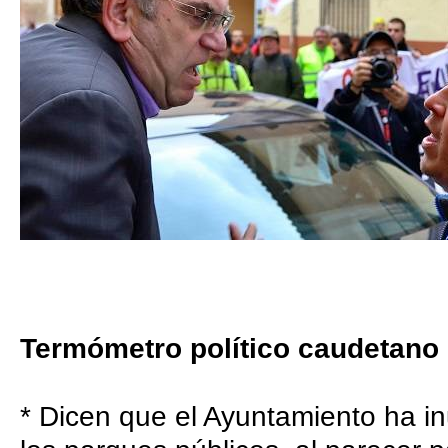
Term
ó
metro pol
í
tico caudetano
* Dicen que el Ayuntamiento ha inu