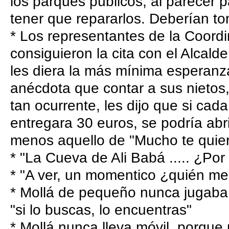
los parques públicos, al parecer
tener que repararlos. Deberían t
* Los representantes de la Coordi
consiguieron la cita con el Alcal
les diera la más mínima esperanza
anécdota que contar a sus nietos
tan ocurrente, les dijo que si cad
entregara 30 euros, se podría abri
menos aquello de "Mucho te quier
* "La Cueva de Ali Babá ..... ¿Por
* "A ver, un momentico ¿quién m
* Mollá de pequeño nunca jugaba 
"si lo buscas, lo encuentras"
* Mollá nunca lleva móvil, porque 