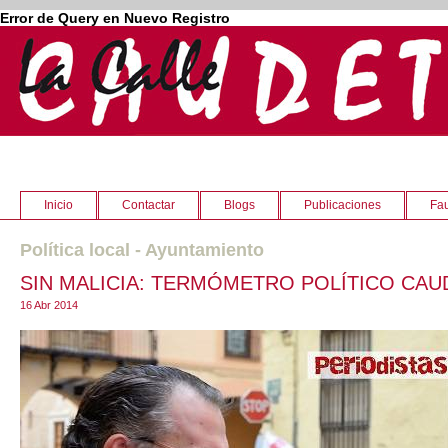
Error de Query en Nuevo Registro
Inicio
Contactar
Blogs
Publicaciones
Fau
Política local - Ayuntamiento
SIN MALICIA: TERMÓMETRO POLÍTICO CAU
16 Abr 2014