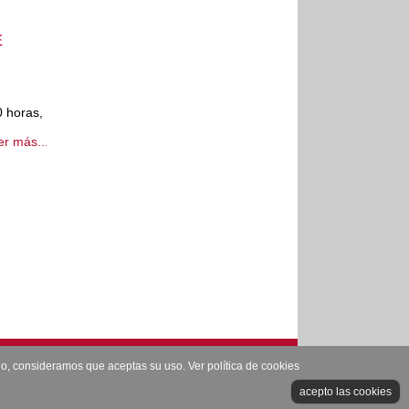
E
0 horas,
er más...
ando, consideramos que aceptas su uso.
Ver política de cookies
léfono: 965825222 Depósito Legal: AB-303-1.996
acepto las cookies