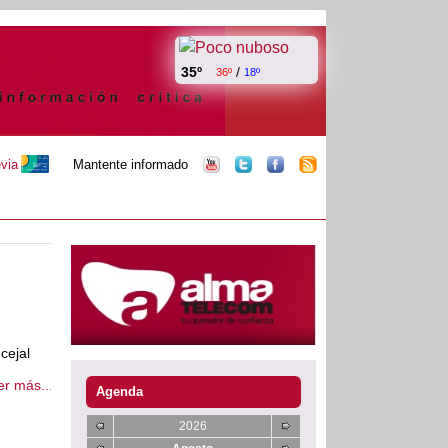
35º
/
36º
18º
evia
Mantente informado
cejal
er más...
Agenda
2026