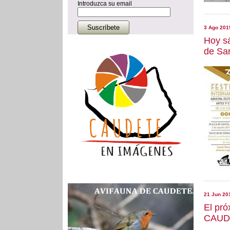
Introduzca su email
3 Ago 201
Hoy s
de San
21 Jun 20
El pró
CAUD