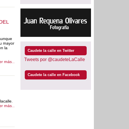
DEL
aunque
su mayor
n la
Caudete la calle en Twitter
Tweets por @caudeteLaCalle
er más...
Caudete la calle en Facebook
acalle.
er más...