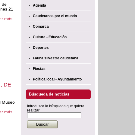
n de
Agenda
rnes 21
Caudetanos por el mundo
er más...
Comarca
Cultura - Educación
Deportes
Fauna silvestre caudetana
Fiestas
Política local - Ayuntamiento
, DE
Búsqueda de noticias
el Museo
Introduzca la búsqueda que quiera
realizar
er más...