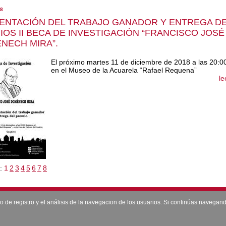
18
ENTACIÓN DEL TRABAJO GANADOR Y ENTREGA D
IOS II BECA DE INVESTIGACIÓN “FRANCISCO JOSÉ
NECH MIRA”.
El próximo martes 11 de diciembre de 2018 a las 20:0
en el Museo de la Acuarela “Rafael Requena”
le
s:
1
2
3
4
5
6
7
8
Contacto
|
Aviso legal
|
Politica de Privacidad
Copyright © 2026 --- Todos los derechos reservados
so de registro y el análisis de la navegacion de los usuarios. Si continúas naveg
 02660 Caudete (Albacete). www.caudetelacalle.es E-MAIL: redaccion@caudetelacalle.es Te