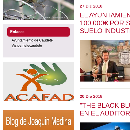
27 Dic 2018
EL AYUNTAMIE
100.000€ POR 
SUELO INDUST
Enlaces
Ayuntamiento de Caudete
Vistoentelecaudete
20 Dic 2018
"THE BLACK B
EN EL AUDITOR