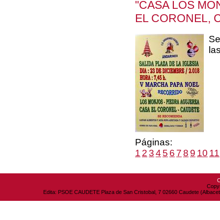
"CASA LOS MO
EL CORONEL, 
Se
la
Páginas:
1
2
3
4
5
6
7
8
9
10
11
C
Copyr
Edita: PSOE CAUDETE Plaza de San Cristobal, 7 02660 Caudete (Albacete