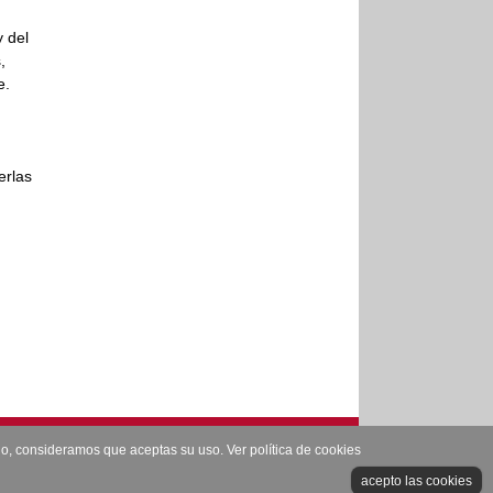
 del
,
e.
erlas
ando, consideramos que aceptas su uso.
Ver política de cookies
léfono: 965825222 Depósito Legal: AB-303-1.996
acepto las cookies