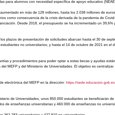
udas para alumnos con necesidad específica de apoyo educativo (NEAE
 aumentado en más de 128 millones, hasta los 2.038 millones de euros
iarios como consecuencia de la crisis derivada de la pandemia de Covid
nanciación. Desde 2018, el presupuesto se ha incrementado un 39,6% y
 los plazos de presentación de solicitudes abarcan hasta el 30 de sept
 estudiantes no universitarios; y hasta el 14 de octubre de 2021 en el d
uantías y procedimientos para poder optar a estas becas y ayudas está
del MEFP y del Ministerio de Universidades. El objetivo es centralizar 
ede electrónica del MEFP en la dirección:
https://sede.educacion.gob.es
sterio de Universidades, unos 850.000 estudiantes se beneficiarán de
los de enseñanzas universitarias y 460.000 de enseñanzas no universit
s 362.783 universitarios y 427.810 no universitarios.