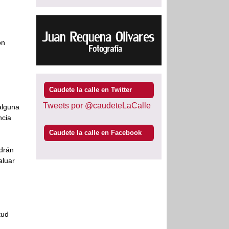
ón
Caudete la calle en Twitter
Tweets por @caudeteLaCalle
alguna
ncia
Caudete la calle en Facebook
ndrán
aluar
tud