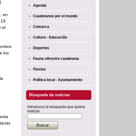
).
Agenda
, en
Caudetanos por el mundo
-19.
Comarca
 el
Cultura - Educación
iembre
Deportes
e los
Fauna silvestre caudetana
Fiestas
n
la
Política local - Ayuntamiento
Búsqueda de noticias
Introduzca la búsqueda que quiera
realizar
 esta
arias.