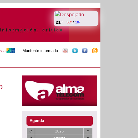
21º
/
36º
18º
evia
Mantente informado
O
Agenda
2026