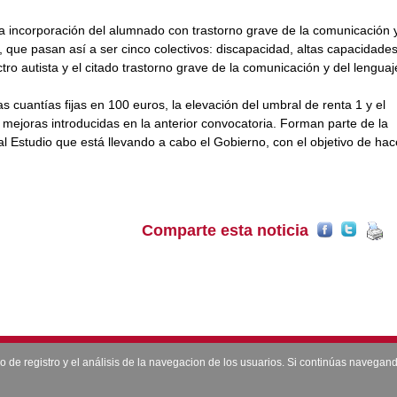
a incorporación del alumnado con trastorno grave de la comunicación y
, que pasan así a ser cinco colectivos: discapacidad, altas capacidades
tro autista y el citado trastorno grave de la comunicación y del lenguaj
cuantías fijas en 100 euros, la elevación del umbral de renta 1 y el
ejoras introducidas en la anterior convocatoria. Forman parte de la
l Estudio que está llevando a cabo el Gobierno, con el objetivo de hac
Comparte esta noticia
Contacto
|
Aviso legal
|
Politica de Privacidad
Copyright © 2026 --- Todos los derechos reservados
so de registro y el análisis de la navegacion de los usuarios. Si continúas naveg
 02660 Caudete (Albacete). www.caudetelacalle.es E-MAIL: redaccion@caudetelacalle.es Te