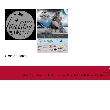
Comentarios
C
Copyr
Edita: PSOE CAUDETE Plaza de San Cristobal, 7 02660 Caudete (Albacete