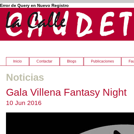
Error de Query en Nuevo Registro
Inicio
Contactar
Blogs
Publicaciones
Fau
Noticias
Gala Villena Fantasy Night
10 Jun 2016