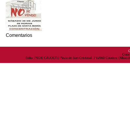
Comentarios
C
Copyr
Edita: PSOE CAUDETE Plaza de San Cristobal, 7 02660 Caudete (Albacete