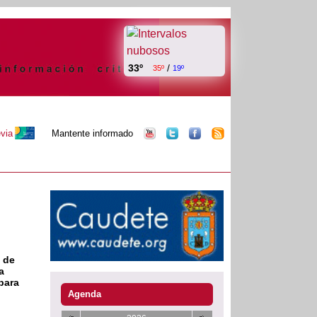
33º
/
35º
19º
evia
Mantente informado
6 de
a
 para
Agenda