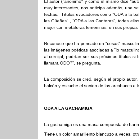
El autor ("anónimo" y como el mismo dice "aut
muy interesantes, nos anticipa además, una ser
fechas. Títulos evocadores como “ODA a la ba
las Güeñas” , "ODA a las Canteras", todas ella
mejor con metáforas femeninas, en sus propias 
Reconoce que ha pensado en "cosas" masculin
las imágenes poéticas asociadas a "lo masculin
al cornijal, podrían ser sus próximos títulos s
llamara ODO?", se pregunta.
La composición se creó, según el propio autor,
balcón y escuche el sonido de los arcabuces a lo
ODA A LA GACHAMIGA
La gachamiga es una masa compuesta de harina
Tiene un color amarillento blancuzo a veces, otr