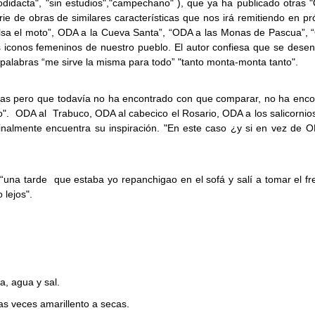
odidacta", "sin estudios","campechano" ), que ya ha publicado otras
ie de obras de similares características que nos irá remitiendo en p
lsa el moto”, ODA a la Cueva Santa”, “ODA a las Monas de Pascua”, 
s iconos femeninos de nuestro pueblo. El autor confiesa que se dese
palabras “me sirve la misma para todo” "tanto monta-monta tanto".
as pero que todavía no ha encontrado con que comparar, no ha enco
o". ODA al Trabuco, ODA al cabecico el Rosario, ODA a los salicorni
i finalmente encuentra su inspiración. "En este caso ¿y si en vez de 
 “una tarde que estaba yo repanchigao en el sofá y salí a tomar el fr
 lejos".
, agua y sal.
as veces amarillento a secas.