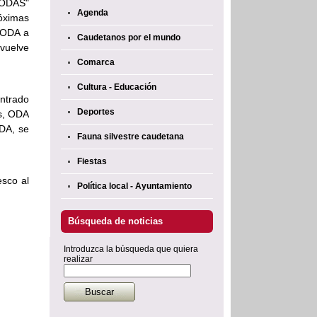
 "ODAS"
Agenda
róximas
“ODA a
Caudetanos por el mundo
nvuelve
Comarca
Cultura - Educación
ntrado
Deportes
os, ODA
ODA, se
Fauna silvestre caudetana
Fiestas
esco al
Política local - Ayuntamiento
Búsqueda de noticias
Introduzca la búsqueda que quiera
realizar