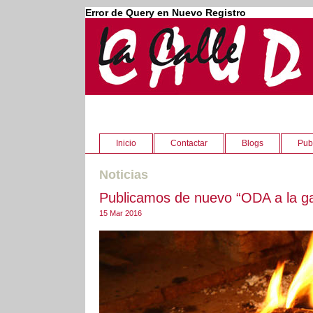
Error de Query en Nuevo Registro
Inicio
Contactar
Blogs
Pub
Noticias
Publicamos de nuevo “ODA a la gach
15 Mar 2016