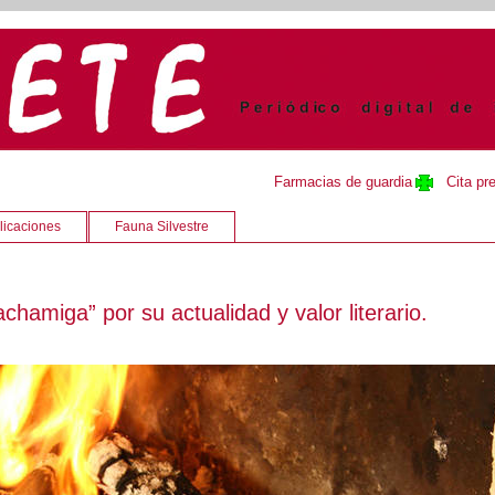
Farmacias de guardia
Cita pr
licaciones
Fauna Silvestre
amiga” por su actualidad y valor literario.