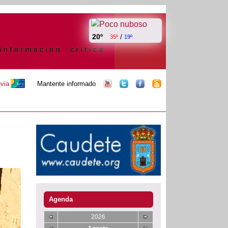
20º
/
35º
19º
evia
Mantente informado
Agenda
2026