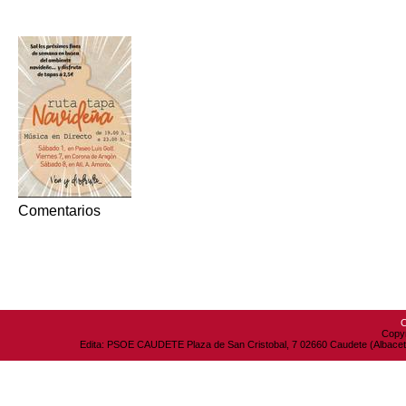
Comentarios
C
Copyr
Edita: PSOE CAUDETE Plaza de San Cristobal, 7 02660 Caudete (Albacete